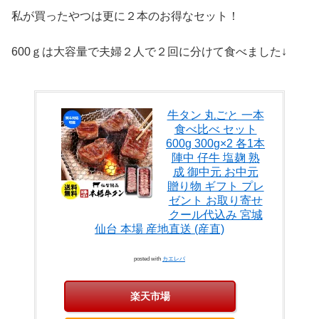
私が買ったやつは更に２本のお得なセット！
600ｇは大容量で夫婦２人で２回に分けて食べました↓
牛タン 丸ごと 一本
食べ比べ セット
600g 300g×2 各1本
陣中 仔牛 塩麹 熟
成 御中元 お中元
贈り物 ギフト プレ
ゼント お取り寄せ
クール代込み 宮城
仙台 本場 産地直送 (産直)
posted with
カエレバ
楽天市場