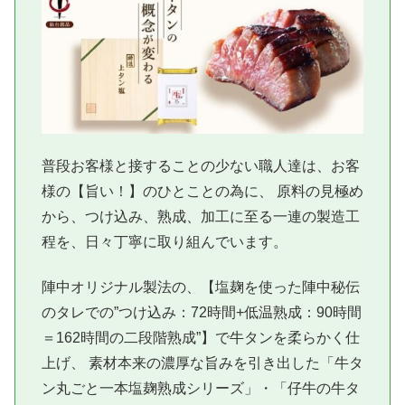
普段お客様と接することの少ない職人達は、お客
様の【旨い！】のひとことの為に、 原料の見極め
から、つけ込み、熟成、加工に至る一連の製造工
程を、日々丁寧に取り組んでいます。
陣中オリジナル製法の、【塩麹を使った陣中秘伝
のタレでの”つけ込み：72時間+低温熟成：90時間
＝162時間の二段階熟成”】で牛タンを柔らかく仕
上げ、 素材本来の濃厚な旨みを引き出した「牛タ
ン丸ごと一本塩麹熟成シリーズ」・「仔牛の牛タ