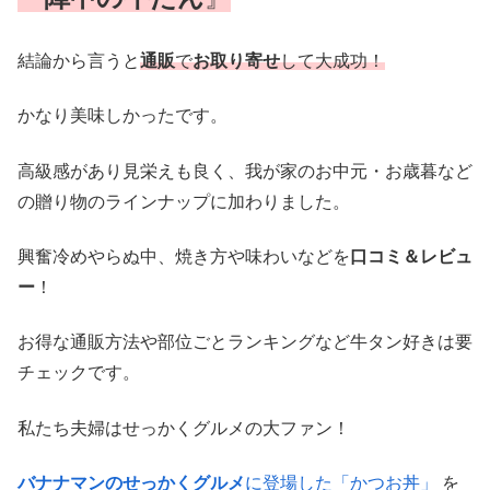
結論から言うと
通販
で
お取り寄せ
して大成功！
かなり美味しかったです。
高級感があり見栄えも良く、我が家のお中元・お歳暮など
の贈り物のラインナップに加わりました。
興奮冷めやらぬ中、焼き方や味わいなどを
口コミ＆レビュ
ー
！
お得な通販方法や部位ごとランキングなど牛タン好きは要
チェックです。
私たち夫婦はせっかくグルメの大ファン！
バナナマンのせっかくグルメ
に登場した「かつお丼」
を