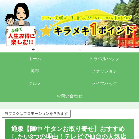
ホーム
トラベルハック
美容
ファッション
グルメ
ライフハック
お問い合わせ
当ブログはプロモーションを含みます
通販【陣中 牛タンお取り寄せ】おすすめ
したい3つの理由！テレビで仙台の人気店