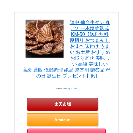
陣中 仙台牛タン 丸
ごと一本塩麹熟成
KM-50【送料無料
厚切り おつまみ し
お 1本 味付け うま
い お土産 おすすめ
お取り寄せ 美味し
い 高級 美味しい
高級 通販 低温調理 絶品 贈答用 贈答品 母
の日 誕生日 プレゼント】[ty]
posted with
カエレバ
楽天市場
Amazon