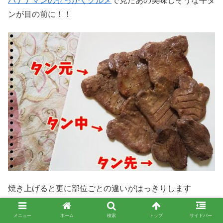
バナナマンのせっかくグルメ
で見たあの美味しそうな牛タ
ンが目の前に！！
焼き上げると更に部位ごとの違いがはっきりします
ブラックペッパーが結構ふられています！
メニュー
ホーム
検索
トップ
サイドバー