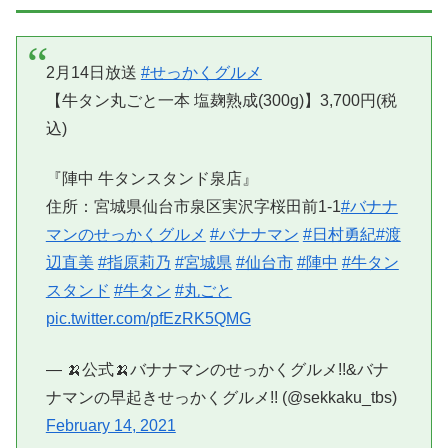
2月14日放送
#せっかくグルメ
【牛タン丸ごと一本 塩麹熟成(300g)】3,700円(税
込)
『陣中 牛タンスタンド泉店』
住所：宮城県仙台市泉区実沢字桜田前1-1
#バナナ
マンのせっかくグルメ
#バナナマン
#日村勇紀
#渡
辺直美
#指原莉乃
#宮城県
#仙台市
#陣中
#牛タン
スタンド
#牛タン
#丸ごと
pic.twitter.com/pfEzRK5QMG
— 🍌公式🍌バナナマンのせっかくグルメ!!&バナ
ナマンの早起きせっかくグルメ!! (@sekkaku_tbs)
February 14, 2021