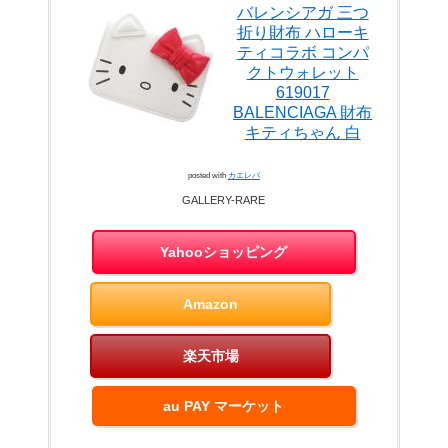
バレンシアガ 三つ
折り財布 ハローキ
ティコラボ コンパ
クトウォレット
619017
BALENCIAGA 財布
キティちゃん 白
posted with
カエレバ
GALLERY-RARE
Yahooショッピング
Amazon
楽天市場
au PAY マーケット