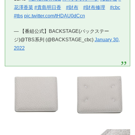
花澤香菜
#貴島明日香
#財布
#財布修理
#cbc
#tbs
pic.twitter.com/tHDAU0dCcn
— 【番組公式】BACKSTAGE(バックステー
ジ)@TBS系列 (@BACKSTAGE_cbc)
January 30,
2022