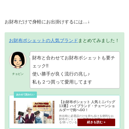
お財布だけで身軽にお出掛けするには…↓
お財布ポシェットの人気ブランド
まとめてみました！
財布と合わせてお財布ポシェットも要チ
ェック!!
使い勝手が良く流行の兆し♪
チョピン
私も２つ買って愛用してます
【お財布ポシェット 人気ミニバッグ
13選】ハイブランド・チェーンショ
ルダーで街へGO！
外出時に必需品だけを持ち歩ける便利なお
財布ポシェット。 友達にも自慢したくな
る!持っているだけで嬉しい気持ちになるハ
イブランドのオシャレなお財布ショルダー
をまとめてみました!! 高価だからこそ大切