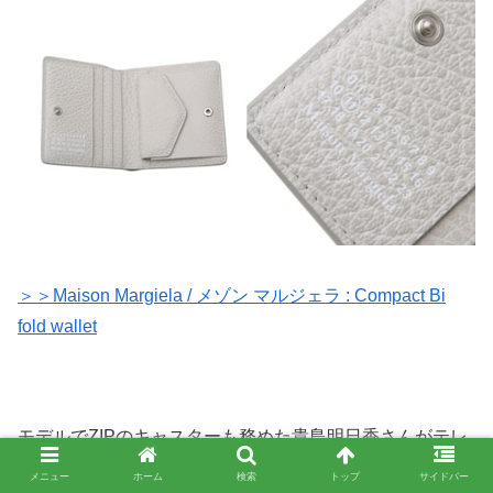
＞＞Maison Margiela / メゾン マルジェラ : Compact Bi
fold wallet
モデルでZIPのキャスターも務めた貴島明日香さんがテレ
ビ番組「バックステージ」で愛用のマルジェラの財布を公
メニュー
ホーム
検索
トップ
サイドバー