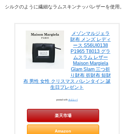
シルクのように繊細なラムスキンナッパレザーを使用。
メゾンマルジェラ
財布 メンズ レディ
ース S56UI0138
P1965 T8013 グラ
ムスラム レザー
Maison Margiela
Glam Slam 三つ折
り財布 折財布 短財
布 男性 女性 クリスマス バレンタイン 誕
生日プレゼント
posted with
カエレバ
楽天市場
Amazon