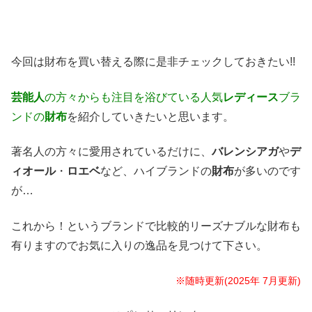
今回は財布を買い替える際に是非チェックしておきたい!!
芸能人
の方々からも注目を浴びている人気
レディース
ブラ
ンドの
財布
を紹介していきたいと思います。
著名人の方々に愛用されているだけに、
バレンシアガ
や
デ
ィオール
・
ロエベ
など、ハイブランドの
財布
が多いのです
が…
これから！というブランドで比較的リーズナブルな財布も
有りますのでお気に入りの逸品を見つけて下さい。
※随時更新(2025年 7月更新)