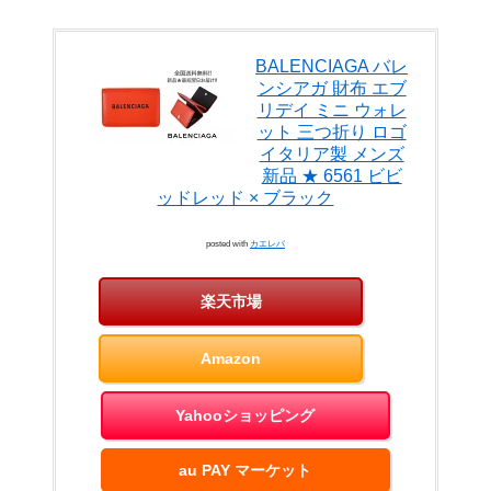
BALENCIAGA バレ
ンシアガ 財布 エブ
リデイ ミニ ウォレ
ット 三つ折り ロゴ
イタリア製 メンズ
新品 ★ 6561 ビビ
ッドレッド × ブラック
posted with
カエレバ
楽天市場
Amazon
Yahooショッピング
au PAY マーケット