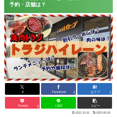
予約・店舗は？
グルメ
X
Facebook
はてブ
0
1
Pocket
LINE
コピー
0
2021.10.31
2023.09.28