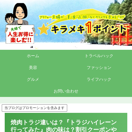
ホーム
トラベルハック
美容
ファッション
グルメ
ライフハック
お問い合わせ
当ブログはプロモーションを含みます
焼肉トラジ違いは？『トラジハイレーン
行ってみた』肉の味は？割引クーポンや