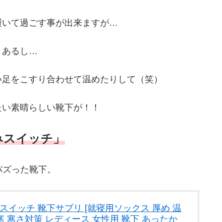
履いて過ごす事が出来ますが…
とあるし…
い足をこすり合わせて温めたりして（笑）
たい素晴らしい靴下が！！
みスイッチ」
バズった靴下。
スイッチ 靴下サプリ [就寝用ソックス 厚め 温
寒 寒さ対策 レディース 女性用 靴下 あったか