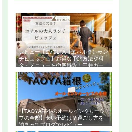
レビュー【EVOLTA（エボルタ）ラン
チビュッフェ】お得な予約方法や料
金・メニューを徹底解説！三井ガー
デンホテル神宮外苑の杜プレミア
【TAOYA箱根のオールインクルーシ
ブの全貌】安い予約は？過ごし方を
泊まってブログでレビュー