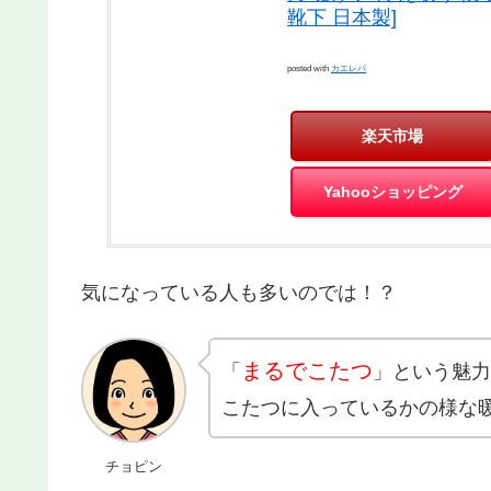
靴下 日本製]
posted with
カエレバ
楽天市場
Yahooショッピング
気になっている人も多いのでは！？
まるでこたつ
「
」という魅力
こたつに入っているかの様な
チョピン